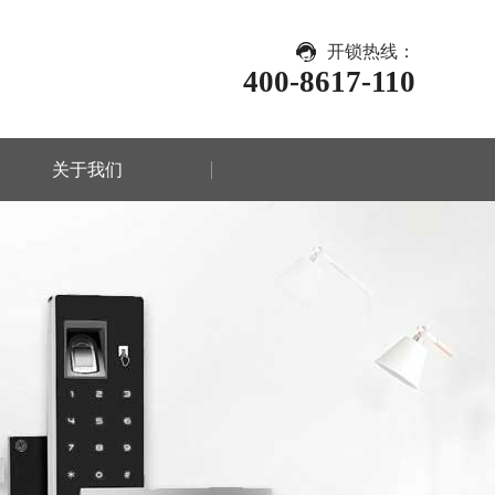
开锁热线：
400-8617-110
关于我们