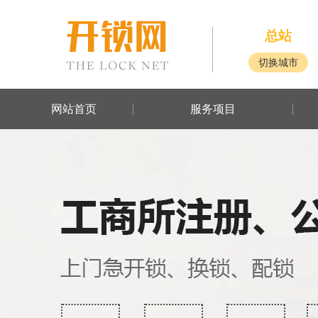
总站
切换城市
网站首页
服务项目