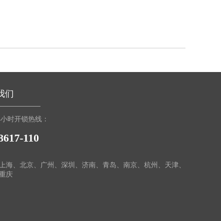
我们
4小时开锁热线：
8617-110
上海、北京、广州、深圳、济南、青岛、南京、杭州、天津、
重庆