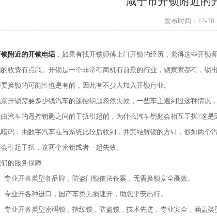
咸宁市开锁附近的
发布时间：12-20
开锁附近的开锁电话
，如果有找开锁师傅上门开锁的经历，觉得这些开锁
们的收费有点高。开锁是一个非常有商机有前景的行业，锁家家都有，锁
需要换锁的可能性也是有的，因此有不少人加入开锁行业。
开锁需要多少钱汽车的遥控钥匙忽然失效，一些车主遇到过这种情况，
是由汽车的遥控钥匙之间的干扰引起的，为什么汽车钥匙会相互干扰?这是
电暗码，由数字汽车在与系统比较后收到，并完结解锁的方针，假如两个
率会引起干扰，这两个密钥或者一起失效。
的服务保障
专业开各类型各品牌，防盗门锁依法备案，无需换锁安全高效。
专业开各种进口，国产车类无损速开，助您平安出行。
专业开各类型密码锁，指纹锁，防盗锁，技术先进，专业安全，涵盖类