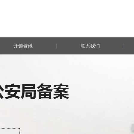
开锁资讯
联系我们