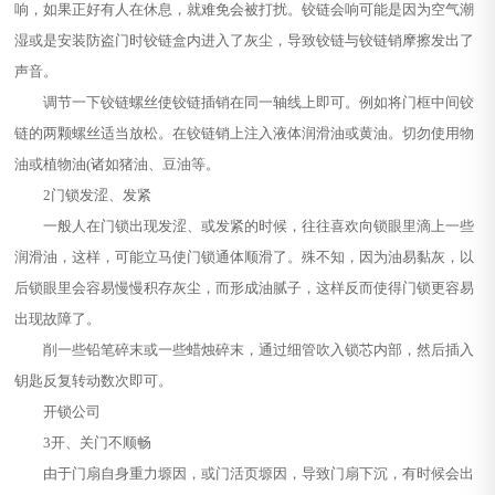
响，如果正好有人在休息，就难免会被打扰。铰链会响可能是因为空气潮
湿或是安装防盗门时铰链盒内进入了灰尘，导致铰链与铰链销摩擦发出了
声音。
调节一下铰链螺丝使铰链插销在同一轴线上即可。例如将门框中间铰
链的两颗螺丝适当放松。在铰链销上注入液体润滑油或黄油。切勿使用物
油或植物油(诸如猪油、豆油等。
2门锁发涩、发紧
一般人在门锁出现发涩、或发紧的时候，往往喜欢向锁眼里滴上一些
润滑油，这样，可能立马使门锁通体顺滑了。殊不知，因为油易黏灰，以
后锁眼里会容易慢慢积存灰尘，而形成油腻子，这样反而使得门锁更容易
出现故障了。
削一些铅笔碎末或一些蜡烛碎末，通过细管吹入锁芯内部，然后插入
钥匙反复转动数次即可。
开锁公司
3开、关门不顺畅
由于门扇自身重力塬因，或门活页塬因，导致门扇下沉，有时候会出