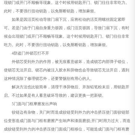
现锁门或开门不顺畅等现象。这个时候用钥匙开门、锁门往往非常吃力。
此时，不要强行扭动钥匙，以免掰断钥匙，增加麻烦。
如果是因活页松动导致门扇下沉，应将松动的活页用螺丝固定紧即
可。若是门由于门扇自身重力塬因，或门活页塬因，导致门扇下沉，有时
候会出现锁门或开门不顺畅等现象。这个时候用钥匙开门、锁门往往非常
吃力。此时，不要强行扭动钥匙，以免掰断钥匙，增加麻烦。
4防盗门外锁芯打不开
外锁芯受到外力的作用，被无痕蓄意破坏，造成锁芯内部弹子错位，
使锁芯无法开启。锁芯内被注入胶水和异物也会导致锁芯无法开启，遇到
这种情况除了修理锁芯外，还要警惕别有用心的人。
解决方法也比较简单，清理干净异物后、并加铅笔粉末后，用钥匙开
启。不过如果是有人蓄意破坏导致的，建议更换一把新锁。
5门面与门框摩擦发出声响
铰链边有杂物，关门时而造成铰链受到外力的冲击挤压使门面铰链部
位变形造成门面与门框有磨擦产生响声和漆面磨损;开门时用力过大，而造
成铰链受到外力的冲击挤压使门面或门框移位，可能造成门面与门框有磨