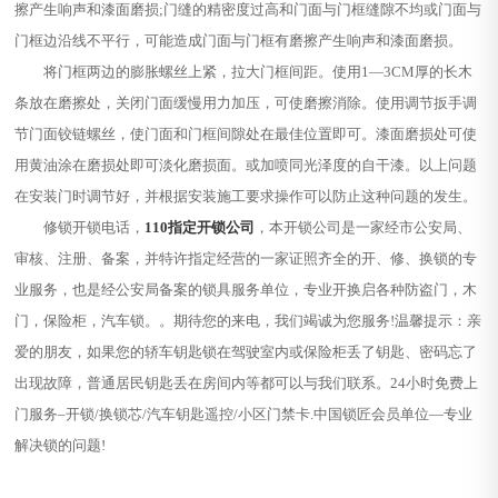
擦产生响声和漆面磨损;门缝的精密度过高和门面与门框缝隙不均或门面与
门框边沿线不平行，可能造成门面与门框有磨擦产生响声和漆面磨损。
将门框两边的膨胀螺丝上紧，拉大门框间距。使用1—3CM厚的长木
条放在磨擦处，关闭门面缓慢用力加压，可使磨擦消除。使用调节扳手调
节门面铰链螺丝，使门面和门框间隙处在最佳位置即可。漆面磨损处可使
用黄油涂在磨损处即可淡化磨损面。或加喷同光泽度的自干漆。以上问题
在安装门时调节好，并根据安装施工要求操作可以防止这种问题的发生。
修锁开锁电话，
110指定开锁公司
，本开锁公司是一家经市公安局、
审核、注册、备案，并特许指定经营的一家证照齐全的开、修、换锁的专
业服务，也是经公安局备案的锁具服务单位，专业开换启各种防盗门，木
门，保险柜，汽车锁。。期待您的来电，我们竭诚为您服务!温馨提示：亲
爱的朋友，如果您的轿车钥匙锁在驾驶室内或保险柜丢了钥匙、密码忘了
出现故障，普通居民钥匙丢在房间内等都可以与我们联系。24小时免费上
门服务–开锁/换锁芯/汽车钥匙遥控/小区门禁卡.中国锁匠会员单位—专业
解决锁的问题!